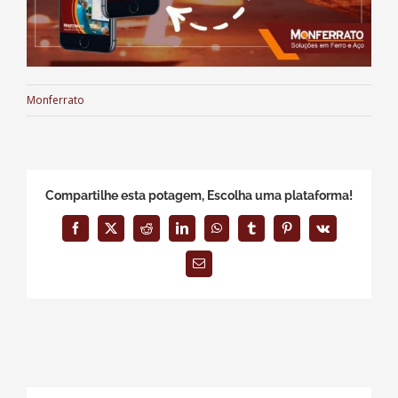
Monferrato
Compartilhe esta potagem, Escolha uma plataforma!
Facebook
X
Reddit
LinkedIn
WhatsApp
Tumblr
Pinterest
Vk
E-
mail