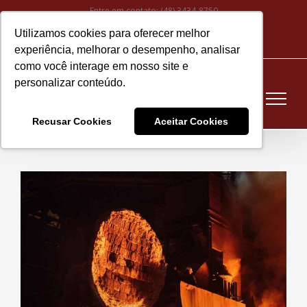
Ir
Entre em contato:
(48) 3434-8750
para
Utilizamos cookies para oferecer melhor
Instagram
Facebook
LinkedIn
YouTube
E-
o
experiência, melhorar o desempenho, analisar
mail
conteúdo
como você interage em nosso site e
personalizar conteúdo.
Recusar Cookies
Aceitar Cookies
View
Larger
Image