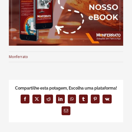
Monferrato
Compartilhe esta potagem, Escolha uma plataforma!
Facebook
X
Reddit
LinkedIn
WhatsApp
Tumblr
Pinterest
Vk
E-
mail