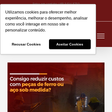
Ir
Entre em contato:
(48) 3434-8750
para
Utilizamos cookies para oferecer melhor
Instagram
Facebook
LinkedIn
YouTube
E-
o
experiência, melhorar o desempenho, analisar
mail
conteúdo
como você interage em nosso site e
personalizar conteúdo.
Recusar Cookies
Aceitar Cookies
View
Larger
Image