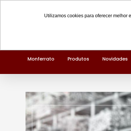
Ir
Entre em contato:
(48) 3434-8750
para
Utilizamos cookies para oferecer melhor 
o
conteúdo
Monferrato
Produtos
Novidades
View
Larger
Image