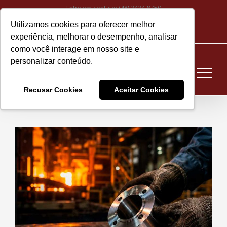
Ir
Entre em contato:
(48) 3434-8750
para
Utilizamos cookies para oferecer melhor
Instagram
Facebook
LinkedIn
YouTube
E-
o
experiência, melhorar o desempenho, analisar
mail
conteúdo
como você interage em nosso site e
personalizar conteúdo.
Recusar Cookies
Aceitar Cookies
View
Larger
Image