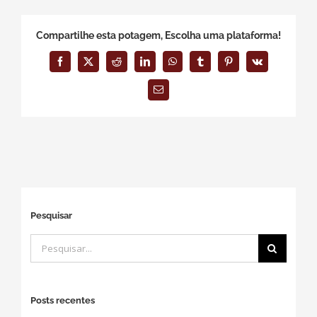
Compartilhe esta potagem, Escolha uma plataforma!
Facebook
X
Reddit
LinkedIn
WhatsApp
Tumblr
Pinterest
Vk
E-
mail
Pesquisar
Buscar
resultados
para:
Posts recentes