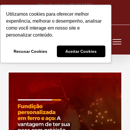
Ir
Entre em contato:
(48) 3434-8750
para
Utilizamos cookies para oferecer melhor
Instagram
Facebook
LinkedIn
YouTube
E-
o
experiência, melhorar o desempenho, analisar
mail
conteúdo
como você interage em nosso site e
personalizar conteúdo.
Recusar Cookies
Aceitar Cookies
View
Larger
Image