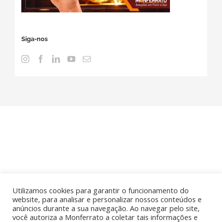
Siga-nos
Utilizamos cookies para garantir o funcionamento do
© Copyright
2026 | Monferrato, todos os direitos
website, para analisar e personalizar nossos conteúdos e
anúncios durante a sua navegação. Ao navegar pelo site,
reservados | Associado a
ABIMAQ
|
Política de Privacidade
|
Por
você autoriza a Monferrato a coletar tais informações e
2xDesign