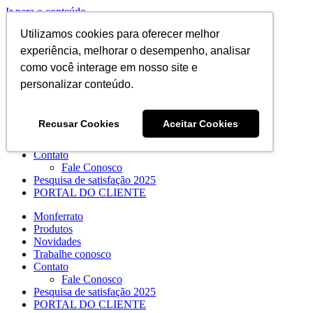
Ir para o conteúdo
Entre em contato:
(48) 3434-8750
Utilizamos cookies para oferecer melhor
Instagram
Facebook
LinkedIn
YouTube
E-mail
experiência, melhorar o desempenho, analisar
Buscar resultados para:
como você interage em nosso site e
personalizar conteúdo.
Monferrato
Produtos
Recusar Cookies
Aceitar Cookies
Novidades
Trabalhe conosco
Contato
Fale Conosco
Pesquisa de satisfação 2025
PORTAL DO CLIENTE
Monferrato
Produtos
Novidades
Trabalhe conosco
Contato
Fale Conosco
Pesquisa de satisfação 2025
PORTAL DO CLIENTE