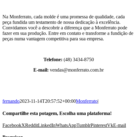
Na Monferrato, cada molde é uma promessa de qualidade, cada
peça fundida um testamento de nossa dedicação à excelência.
Convidamos você a descobrir a diferença que a Monferrato pode
fazer em sua produção. Entre em contato e transforme a fundição de
peças numa vantagem competitiva para sua empresa.
Telefone:
(48) 3434-8750
E-mail:
vendas@monferrato.com.br
fernando
2023-11-14T20:57:52+00:00
Monferrato
|
Compartilhe esta potagem, Escolha uma plataforma!
Facebook
X
Reddit
LinkedIn
WhatsApp
Tumblr
Pinterest
Vk
E-mail