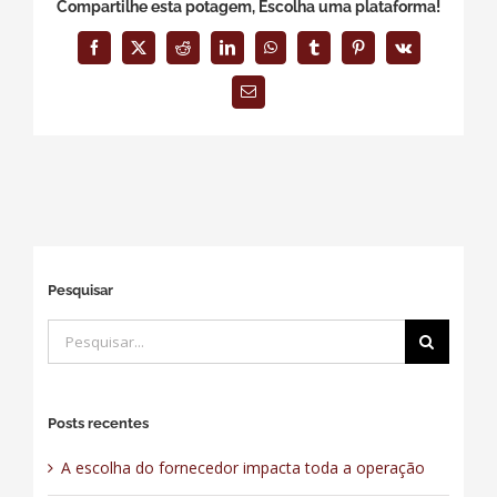
Compartilhe esta potagem, Escolha uma plataforma!
Facebook
X
Reddit
LinkedIn
WhatsApp
Tumblr
Pinterest
Vk
E-
mail
Pesquisar
Buscar
resultados
para:
Posts recentes
A escolha do fornecedor impacta toda a operação