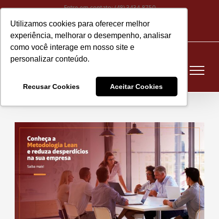
Ir
Entre em contato:
(48) 3434-8750
para
Utilizamos cookies para oferecer melhor
Instagram
Facebook
LinkedIn
YouTube
E-
o
experiência, melhorar o desempenho, analisar
mail
conteúdo
como você interage em nosso site e
personalizar conteúdo.
Recusar Cookies
Aceitar Cookies
View
Larger
Image