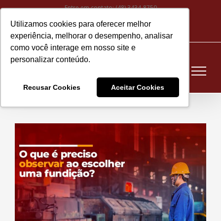
Ir
Entre em contato:
(48) 3434-8750
para
Utilizamos cookies para oferecer melhor
Instagram
Facebook
LinkedIn
YouTube
E-
o
experiência, melhorar o desempenho, analisar
mail
conteúdo
como você interage em nosso site e
personalizar conteúdo.
Recusar Cookies
Aceitar Cookies
View
Larger
Image