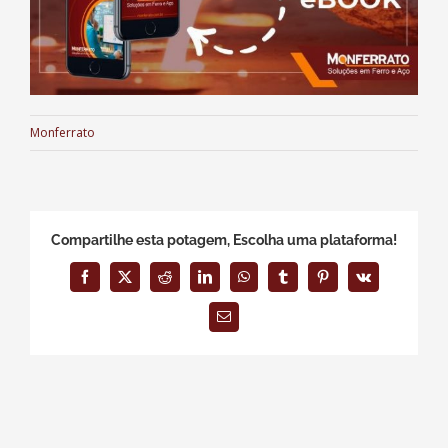
Monferrato
Compartilhe esta potagem, Escolha uma plataforma!
Facebook
X
Reddit
LinkedIn
WhatsApp
Tumblr
Pinterest
Vk
E-
mail