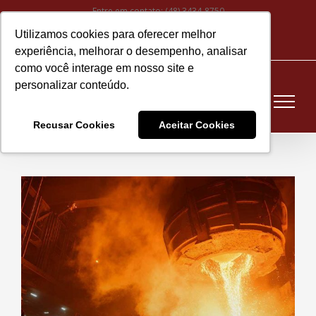
Ir
Entre em contato:
(48) 3434-8750
para
Utilizamos cookies para oferecer melhor
Instagram
Facebook
LinkedIn
YouTube
E-
o
experiência, melhorar o desempenho, analisar
mail
conteúdo
como você interage em nosso site e
personalizar conteúdo.
Recusar Cookies
Aceitar Cookies
View
Larger
Image