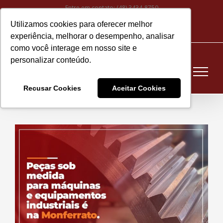
Ir
Entre em contato:
(48) 3434-8750
para
Utilizamos cookies para oferecer melhor
Instagram
Facebook
LinkedIn
YouTube
E-
o
experiência, melhorar o desempenho, analisar
mail
conteúdo
como você interage em nosso site e
personalizar conteúdo.
Recusar Cookies
Aceitar Cookies
View
Larger
Image