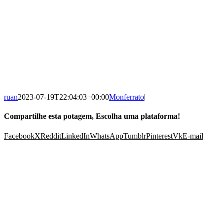
ruan
2023-07-19T22:04:03+00:00
Monferrato
|
Compartilhe esta potagem, Escolha uma plataforma!
Facebook
X
Reddit
LinkedIn
WhatsApp
Tumblr
Pinterest
Vk
E-mail