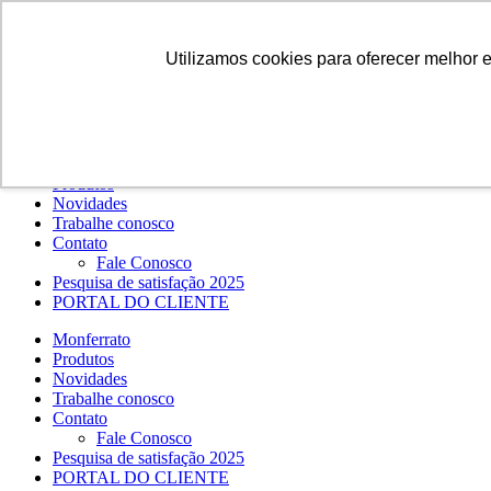
Ir para o conteúdo
Entre em contato:
(48) 3434-8750
Instagram
Facebook
LinkedIn
YouTube
E-mail
Utilizamos cookies para oferecer melhor 
Buscar resultados para:
Monferrato
Produtos
Novidades
Trabalhe conosco
Contato
Fale Conosco
Pesquisa de satisfação 2025
PORTAL DO CLIENTE
Monferrato
Produtos
Novidades
Trabalhe conosco
Contato
Fale Conosco
Pesquisa de satisfação 2025
PORTAL DO CLIENTE