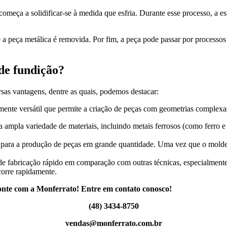
meça a solidificar-se à medida que esfria. Durante esse processo, a es
e a peça metálica é removida. Por fim, a peça pode passar por process
 de fundição?
as vantagens, dentre as quais, podemos destacar:
ente versátil que permite a criação de peças com geometrias complexas
 ampla variedade de materiais, incluindo metais ferrosos (como ferro e
ara a produção de peças em grande quantidade. Uma vez que o molde é c
e fabricação rápido em comparação com outras técnicas, especialmente
corre rapidamente.
nte com a Monferrato! Entre em contato conosco!
(48) 3434-8750
vendas@monferrato.com.br