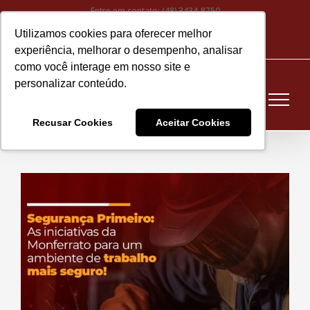
Ir
Entre em contato:
(48) 3434-8750
para
Utilizamos cookies para oferecer melhor
Instagram
Facebook
LinkedIn
YouTube
E-
o
experiência, melhorar o desempenho, analisar
mail
conteúdo
como você interage em nosso site e
personalizar conteúdo.
Recusar Cookies
Aceitar Cookies
View
Larger
Image