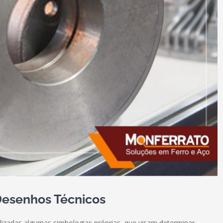
esenhos Técnicos
lizadas algumas simbologias próprias, que visam determinar