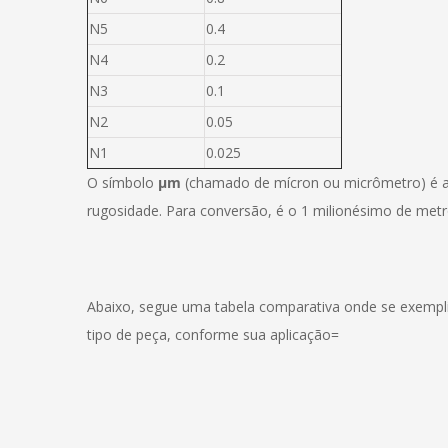
N5
0.4
N4
0.2
N3
0.1
N2
0.05
N1
0.025
O símbolo
μm
(chamado de mícron ou micrômetro) é a
rugosidade. Para conversão, é o 1 milionésimo de metr
Abaixo, segue uma tabela comparativa onde se exempl
tipo de peça, conforme sua aplicação=