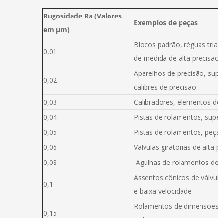
Rugosidade Ra (Valores
Exemplos de peças
em μm)
Blocos padrão, réguas tria
0,01
de medida de alta precisão
Aparelhos de precisão, su
0,02
calibres de precisão.
0,03
Calibradores, elementos de
0,04
Pistas de rolamentos, su
0,05
Pistas de rolamentos, peça
0,06
Válvulas giratórias de alt
0,08
Agulhas de rolamentos de
Assentos cônicos de válv
0,1
e baixa velocidade
Rolamentos de dimensões m
0,15