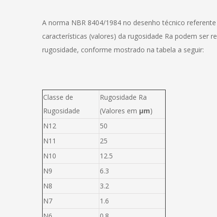
A norma NBR 8404/1984 no desenho técnico referente à 
características (valores) da rugosidade Ra podem ser
rugosidade, conforme mostrado na tabela a seguir:
Classe de
Rugosidade Ra
Rugosidade
(Valores em
μm
)
N12
50
N11
25
N10
12.5
N9
6.3
N8
3.2
N7
1.6
N6
0.8