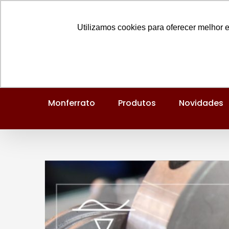
Ir
Entre em contato:
(48) 3434-8750
para
Utilizamos cookies para oferecer melhor 
o
conteúdo
Monferrato
Produtos
Novidades
View
Larger
Image