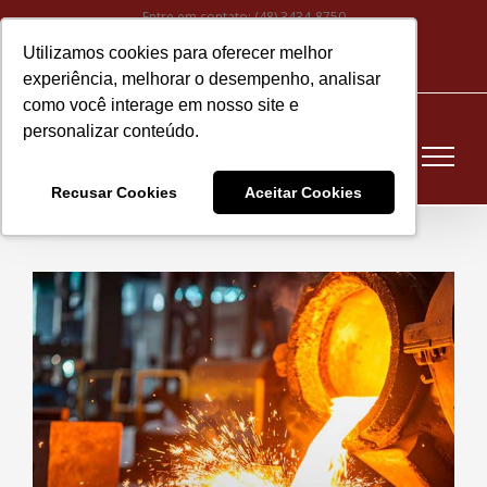
Ir
Entre em contato:
(48) 3434-8750
para
Utilizamos cookies para oferecer melhor
Instagram
Facebook
LinkedIn
YouTube
E-
o
experiência, melhorar o desempenho, analisar
mail
conteúdo
como você interage em nosso site e
personalizar conteúdo.
Recusar Cookies
Aceitar Cookies
View
Larger
Image