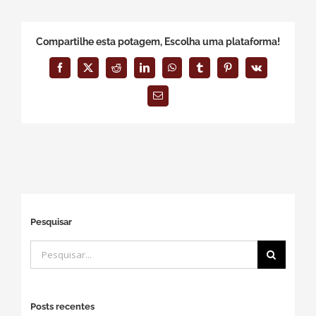
Compartilhe esta potagem, Escolha uma plataforma!
Facebook
X
Reddit
LinkedIn
WhatsApp
Tumblr
Pinterest
Vk
E-
mail
Pesquisar
Buscar
resultados
para:
Posts recentes