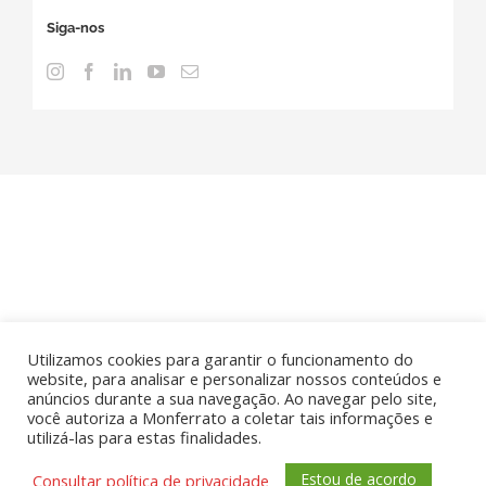
Siga-nos
Utilizamos cookies para garantir o funcionamento do
© Copyright
2026 | Monferrato, todos os direitos
website, para analisar e personalizar nossos conteúdos e
anúncios durante a sua navegação. Ao navegar pelo site,
reservados | Associado a
ABIMAQ
|
Política de Privacidade
|
Por
você autoriza a Monferrato a coletar tais informações e
2xDesign
utilizá-las para estas finalidades.
Instagram
Facebook
LinkedIn
YouTube
E-
Estou de acordo
Consultar política de privacidade