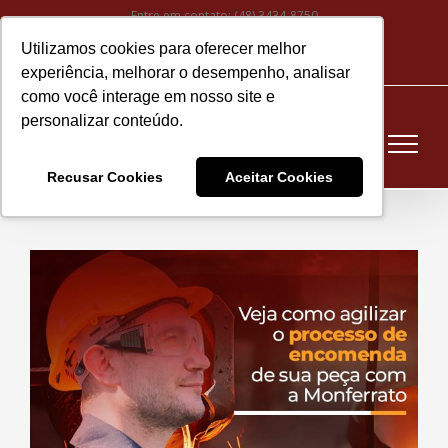
Ir
Entre em contato:
(48) 3434-8750
para
Utilizamos cookies para oferecer melhor
Instagram
Facebook
LinkedIn
YouTube
E-
o
experiência, melhorar o desempenho, analisar
mail
conteúdo
como você interage em nosso site e
personalizar conteúdo.
Recusar Cookies
Aceitar Cookies
View
Larger
Image