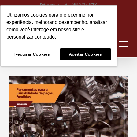
Ir
Entre em contato:
(48) 3434-8750
para
Utilizamos cookies para oferecer melhor
Instagram
Facebook
LinkedIn
YouTube
E-
o
experiência, melhorar o desempenho, analisar
mail
conteúdo
como você interage em nosso site e
personalizar conteúdo.
Recusar Cookies
Aceitar Cookies
View
Larger
Image