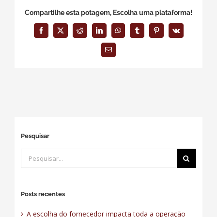
Compartilhe esta potagem, Escolha uma plataforma!
Facebook
X
Reddit
LinkedIn
WhatsApp
Tumblr
Pinterest
Vk
E-
mail
Pesquisar
Buscar
resultados
para:
Posts recentes
A escolha do fornecedor impacta toda a operação