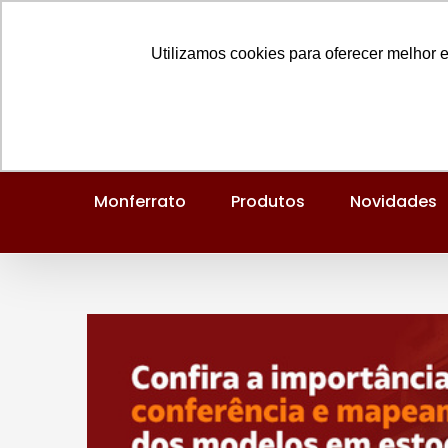
Ir
Entre em contato:
(48) 3434-8750
para
Utilizamos cookies para oferecer melhor 
o
conteúdo
Monferrato
Produtos
Novidades
View
Larger
Image